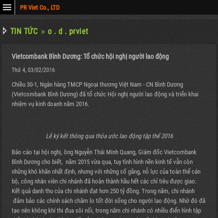
PR Viet Co., LTD
Y
TIN TỨC
o . d . prviet
N
Vietcombank Bình Dương: Tổ chức hội nghị người lao động
NG
Thứ 4, 03/02/2016
D)
Chiều 30-1, Ngân hàng TMCP Ngoại thương Việt Nam - CN Bình Dương
)
(Vietcombank Bình Dương) đã tổ chức Hội nghị người lao động và triển khai
nhiệm vụ kinh doanh năm 2016.
Lễ ký kết thông qua thỏa ước lao động tập thể 2016
Báo cáo tại hội nghị, ông Nguyễn Thái Minh Quang, Giám đốc Vietcombank
Bình Dương cho biết, năm 2015 vừa qua, tuy tình hình nền kinh tế vẫn còn
những khó khăn nhất định, nhưng với những cố gắng, nỗ lực của toàn thể cán
bộ, công nhân viên chi nhánh đã hoàn thành hầu hết các chỉ tiêu được giao.
Kết quả danh thu của chi nhánh đạt hơn 250 tỷ đồng. Trong năm, chi nhánh
đảm bảo các chính sách chăm lo tốt đời sống cho người lao động. Nhờ đó đã
tạo nên không khí thi đua sôi nổi, trong năm chi nhánh có nhiều điển hình tập