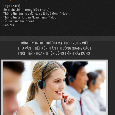
- Logo (*.crd).
- Bộ nhận diện thương hiệu (*.crd).
- Thông tin làm hợp đồng, xuất hoá đơn (*.doc).
- Thông tin tài khoản Ngân hàng (*.doc).
- Hồ sơ năng lực prviet
- Báo giá
CÔNG TY TNHH THƯƠNG MẠI DỊCH VỤ PR VIỆT
[ TƯ VẤN THIẾT KẾ - IN ẤN THI CÔNG QUẢNG CÁO ]
[ NỘI THẤT - HOÀN THIỆN CÔNG TRÌNH XÂY DỰNG ]