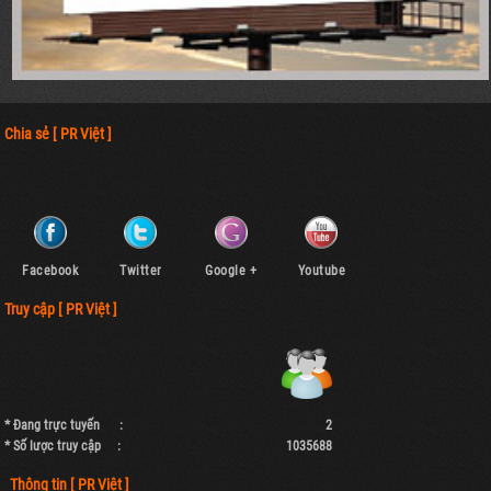
Chia sẻ [ PR Việt ]
Facebook
Twitter
Google +
Youtube
Truy cập [ PR Việt ]
* Đang trực tuyến :
2
* Số lược truy cập :
1035688
Thông tin [ PR Việt ]