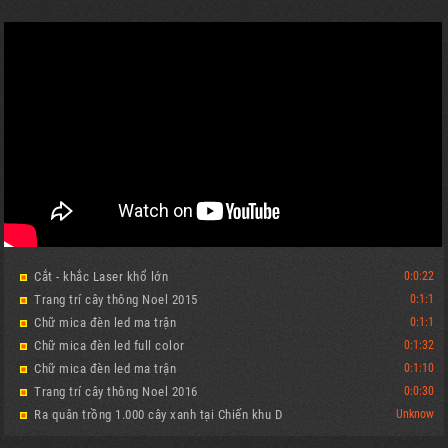
Cắt - khắc Laser khổ lớn
0:0:22
Trang trí cây thông Noel 2015
0:1:1
Chữ mica đèn led ma trận
0:1:1
Chữ mica đèn led full color
0:1:32
Chữ mica đèn led ma trận
0:1:10
Trang trí cây thông Noel 2016
0:0:30
Ra quân trồng 1.000 cây xanh tại Chiến khu D
Unknow