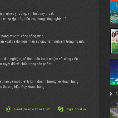
hiệp, nhiều ý tưởng, am hiểu mỹ thuật;
h, dịch vụ kịp thời, luôn ứng dụng công nghệ mới.
c hạng mục thi công công trình;
 sản xuất và đội ngũ nhân sự giàu kinh nghiệm trong ngành.
ăm kinh nghiệm, có tinh thần trách nhiệm với công việc;
 tuyệt đối về chất lượng sản phẩm.
uyệt hảo và một triết lý kinh doanh hướng về khách hàng;
ho thương hiệu Quý khách hàng.
B
------------------------------------------------------------------------------------------------------
E-mail: prviet.vn@gmail.com
Skype: prviet.vn