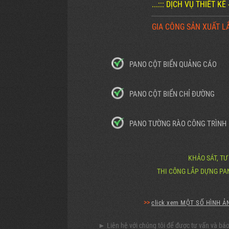
...::: DỊCH VỤ THIẾT K
--------------------------------------------------
GIA CÔNG SẢN XUẤT L
PANO CỘT BIỂN QUẢNG CÁO
PANO CỘT BIỂN CHỈ ĐƯỜNG
PANO TƯỜNG RÀO CÔNG TRÌNH
KHẢO SÁT, TƯ
THI CÔNG LẮP DỰNG PAN
>>
click xem MỘT SỐ HÌNH ẢN
► Liên hệ với chúng tôi để được tư vấn và báo