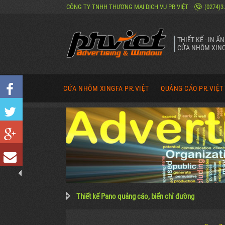
CÔNG TY TNHH THƯƠNG MẠI DỊCH VỤ PR VIỆT
(0274)3
THIẾT KẾ - IN Ấ
CỬA NHÔM XING
CỬA NHÔM XINGFA PR.VIỆT
QUẢNG CÁO PR.VIỆT
CỬA ĐI NHÔM XINGFA MỞ QUAY
NĂNG LỰC QUẢNG CÁ
CỬA ĐI NHÔM XINGFA TRƯỢT QUAY
SẢN PHẨM QUẢNG CÁ
CỬA ĐI NHÔM XINGFA MỞ LÙA
CÔNG TRÌNH QUẢNG 
CỬA ĐI NHÔM XINGFA XẾP TRƯỢT
HÌNH ẢNH VỀ PR VIỆ
HÌNH ẢNH CỬA NHÔM XINGFA
Thiết kế Pano quảng cáo, biển chỉ đường