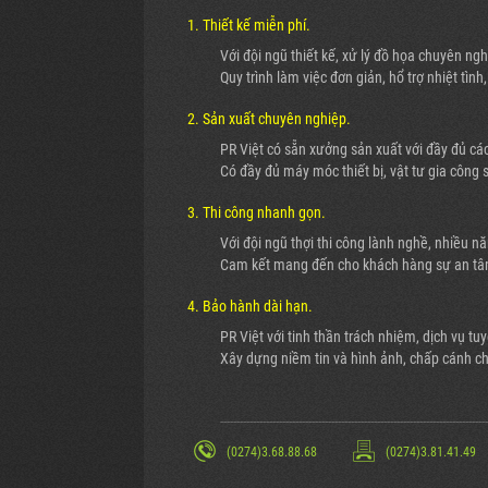
1. Thiết kế miễn phí.
Với đội ngũ thiết kế, xử lý đồ họa chuyên ng
Quy trình làm việc đơn giản, hổ trợ nhiệt tìn
2. Sản xuất chuyên nghiệp.
PR Việt có sẵn xưởng sản xuất với đầy đủ cá
Có đầy đủ máy móc thiết bị, vật tư gia công
3. Thi công nhanh gọn.
Với đội ngũ thợi thi công lành nghề, nhiều n
Cam kết mang đến cho khách hàng sự an tâm
4. Bảo hành dài hạn.
PR Việt với tinh thần trách nhiệm, dịch vụ t
Xây dựng niềm tin và hình ảnh, chấp cánh c
----------------------------------------------------------------------------------
(0274)3.68.88.68
(0274)3.81.41.49