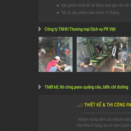
► Sản phẩm thiết kế sẽ được báo giá căn cứ vào
► Tất cả sản phẩm bảo hành 12 tháng.
Công ty TNHH Thương mại Dịch vụ PR Việt
Thiết kế, thi công pano quảng cáo, biển chỉ đường
…::: THIẾT KẾ & THI CÔNG 
-------------------------------------------------------
Nhằm mang đến cho khách hàng c
Cho khách hàng sự an tâm tuyệt đ