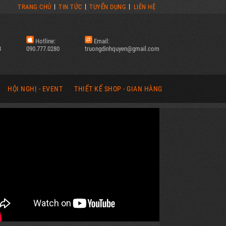
TRANG CHỦ
TIN TỨC
TUYỂN DỤNG
LIÊN HỆ
Hotline:
Email:
8
090.777.0280
truongdinhquyen@gmail.com
HỘI NGHỊ - EVENT
THIẾT KẾ SHOP - GIAN HÀNG
 CÁO
LẮP ĐẶT SÂN KHẤU | EVENT
SHOP CỬA HÀNG THỜI TRANG
LẮP DỰNG PHÔNG HỘI NGHỊ
SHOP CỬA HÀNG MỸ PHẨM
ĐÈN LED
THẢM TRẢI LỐI ĐI | EVENT
HỆ THỐNG QUÁN ĂN, UỐNG, CAFE
HÌNH LED
PHƯỚN, BANNER CHÀO MỪNG
GIAN HÀNG HỘI CHỢ, TRIỂN LÃM
HI CÔNG (LED)
BẢNG CHỈ DẪN | EVENT
HÌNH ẢNH THIẾT KẾ (BOOTH)
HÌNH ẢNH HỘI NGHỊ (EVENT)
HÌNH ẢNH THI CÔNG (BOOTH)