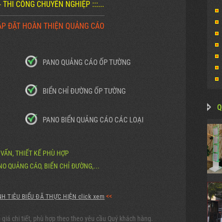
Ế - THI CÔNG CHUYÊN NGHIỆP :::...
-----------------------------------------------------------------------
ẮP ĐẶT HOÀN THIỆN QUẢNG CÁO
PANO QUẢNG CÁO ỐP TƯỜNG
BIỂN CHỈ ĐƯỜNG ỐP TƯỜNG
Q
PANO BIỂN QUẢNG CÁO CÁC LOẠI
 VẤN, THIẾT KẾ PHÙ HỢP
O QUẢNG CÁO, BIỂN CHỈ ĐƯỜNG,...
<<
H TIÊU BIỂU ĐÃ THỰC HIỆN click xem
 giá chi tiết, phù hợp theo theo yêu cầu Quý khách hàng.