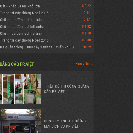
Cắt - khắc Laser khổ lớn
0:0:22
Trang trí cây thông Noel 2015
0:1:1
Chữ mica đèn led ma trận
0:1:1
Chữ mica đèn led full color
0:1:32
Chữ mica đèn led ma trận
0:1:10
Trang trí cây thông Noel 2016
0:0:30
Ra quân trồng 1.000 cây xanh tại Chiến khu D
Unknow
UẢNG CÁO PR.VIỆT
Xem thêm →
THIẾT KẾ THI CÔNG QUẢNG
CÁO PR VIỆT
CÔNG TY TNHH THƯƠNG
MẠI DỊCH VỤ PR VIỆT