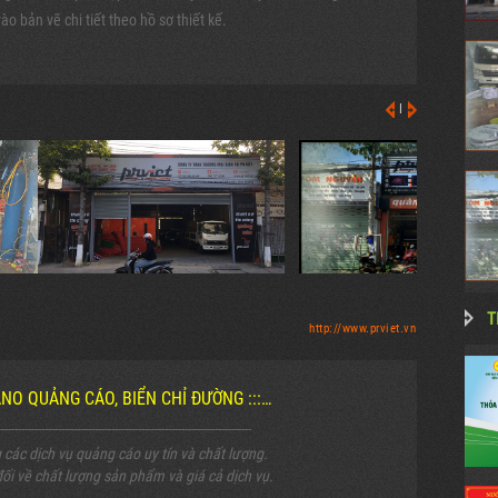
 bản vẽ chi tiết theo hồ sơ thiết kế.
|
T
http://www.prviet.vn
PANO QUẢNG CÁO, BIỂN CHỈ ĐƯỜNG :::…
----------------------------------------------------------------------------
ác dịch vụ quảng cáo uy tín và chất lượng.
ối về chất lượng sản phẩm và giá cả dịch vụ.