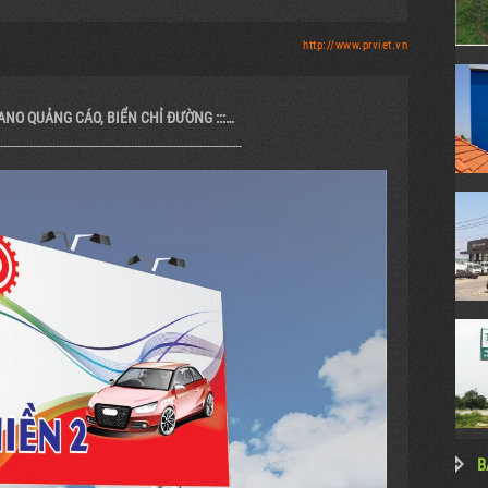
http://www.prviet.vn
PANO QUẢNG CÁO, BIỂN CHỈ ĐƯỜNG :::…
--------------------------------------------------------------------------
B