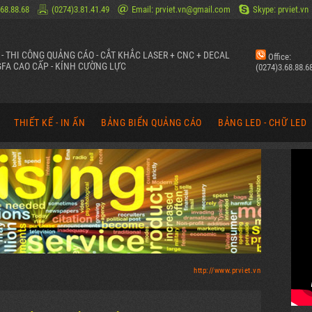
.68.88.68
(0274)3.81.41.49
Email: prviet.vn@gmail.com
Skype: prviet.vn
N - THI CÔNG QUẢNG CÁO - CẮT KHẮC LASER + CNC + DECAL
Office:
FA CAO CẤP - KÍNH CƯỜNG LỰC
(0274)3.68.88.6
THIẾT KẾ - IN ẤN
BẢNG BIỂN QUẢNG CÁO
BẢNG LED - CHỮ LED
O PR VIỆT
THIẾT KẾ IN ẤN QUẢNG CÁO
BẢNG HIỆU, HỘP ĐÈN QUẢNG CÁO
CHỮ ĐÈN LED QUẢNG
O PR VIỆT
BANNER, STANDEE, POSTER
MẶT DỰNG ALU, TẤM QUẢNG CÁO
BIỂU TƯỢNG ĐÈN LED
CÁO PR VIỆT
PHÔNG, BACKDROP, BACKGROUND
CHỮ NỔI MICA, ALUMIN, INOX, TÔN
BẢNG ĐÈN LED - HỘP 
T
LOGO, ẤN PHẨM VĂN PHÒNG
PANO QUẢNG CÁO, BIỂN CHỈ ĐƯỜNG
BẢNG ĐIỆN TỬ - MÀN 
TRANG TRÍ XE DIỄU HÀNH
HÌNH ẢNH THIẾT KẾ (QUẢNG CÁO)
HÌNH ẢNH THIẾT KẾ T
http://www.prviet.vn
HÌNH ẢNH THIẾT KẾ (DESIGN)
HÌNH ẢNH THI CÔNG (QUẢNG CÁO)