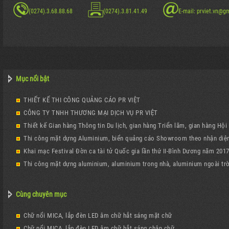
(0274).3.68.88.68
(0274).3.81.41.49
E-mail: prviet.vn@g
Mục nổi bật
THIẾT KẾ THI CÔNG QUẢNG CÁO PR VIỆT
CÔNG TY TNHH THƯƠNG MẠI DỊCH VỤ PR VIỆT
Thiết kế Gian hàng Thông tin Du lịch, gian hàng Triển lãm, gian hàng Hội
Thi công mặt dựng Aluminium, biển quảng cáo Showroom theo nhận diện
Khai mạc Festival Đờn ca tài tử Quốc gia lần thứ II-Bình Dương năm 201
Thi công mặt dựng aluminium, aluminium trong nhà, aluminium ngoài trờ
Cùng chuyên mục
Chữ nổi MICA, lắp đèn LED âm chữ hắt sáng mặt chữ
Chữ nổi MICA, lắp đèn LED âm chữ hắt sáng chân chữ