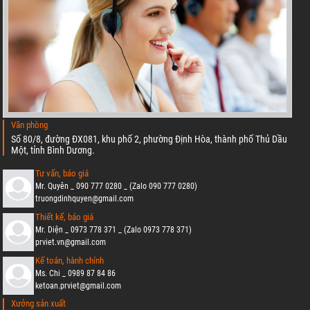
Văn phòng
Số 80/8, đường ĐX081, khu phố 2, phường Định Hòa, thành phố Thủ Dầu
Một, tỉnh Bình Dương.
Tư vấn, báo giá
Mr. Quyên _ 090 777 0280 _ (Zalo 090 777 0280)
truongdinhquyen@gmail.com
Thiết kế, báo giá
Mr. Diện _ 0973 778 371 _ (Zalo 0973 778 371)
prviet.vn@gmail.com
Kế toán, hành chính
Ms. Chi _ 0989 87 84 86
ketoan.prviet@gmail.com
Xưởng sản xuất