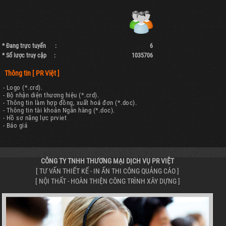
* Đang trực tuyến :
6
* Số lược truy cập :
1035706
Thông tin [ PR Việt ]
- Logo (*.crd).
- Bộ nhận diện thương hiệu (*.crd).
- Thông tin làm hợp đồng, xuất hoá đơn (*.doc).
- Thông tin tài khoản Ngân hàng (*.doc).
- Hồ sơ năng lực prviet
- Báo giá
CÔNG TY TNHH THƯƠNG MẠI DỊCH VỤ PR VIỆT
[ TƯ VẤN THIẾT KẾ - IN ẤN THI CÔNG QUẢNG CÁO ]
[ NỘI THẤT - HOÀN THIỆN CÔNG TRÌNH XÂY DỰNG ]