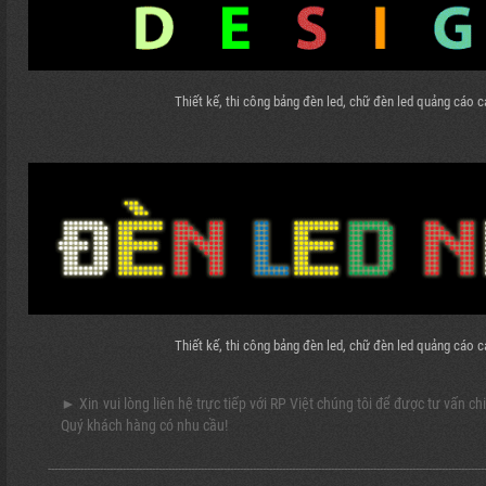
Thiết kế, thi công bảng đèn led, chữ đèn led quảng cáo c
Thiết kế, thi công bảng đèn led, chữ đèn led quảng cáo c
► Xin vui lòng liên hệ trực tiếp với RP Việt chúng tôi để được tư vấn chi
Quý khách hàng có nhu cầu!
--------------------------------------------------------------------------------------------------------------------------------------