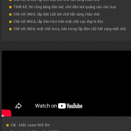
Thiết kế, thi công bảng đèn led, chữ đèn led quảng cáo các loại
Chữ nổi INOX, lắp đèn LED âm chữ hắt sáng chân chữ.
Chữ nổi MICA, lắp đèn tròn trên mặt chữ cực đẹp & độc.
Chữ nổi INOX, mặt chữ mica, bên trong lắp đèn LED hắt sáng mặt chữ.
Cắt - khắc Laser khổ lớn