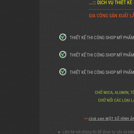
...::: DỊCH VỤ THIẾT K
--------------------------------------------------
GIA CÔNG SẢN XUẤT L
THIẾT KẾ THI CÔNG SHOP MỸ PHẨ
THIẾT KẾ THI CÔNG SHOP MỸ PHẨ
THIẾT KẾ THI CÔNG SHOP MỸ PHẨ
CHỮ MICA, ALUMIN, T
CHỮ NỔI CÁC LOẠI L
>>
click xem MỘT SỐ HÌNH ẢN
► Liên hệ với chúng tôi để được tư vấn và báo