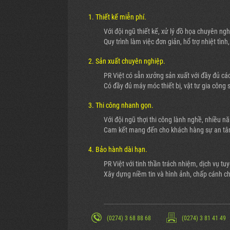
1. Thiết kế miễn phí.
Với đội ngũ thiết kế, xử lý đồ họa chuyên ng
Quy trình làm việc đơn giản, hổ trợ nhiệt tìn
2. Sản xuất chuyên nghiệp.
PR Việt có sẵn xưởng sản xuất với đầy đủ cá
Có đầy đủ máy móc thiết bị, vật tư gia công
3. Thi công nhanh gọn.
Với đội ngũ thợi thi công lành nghề, nhiều n
Cam kết mang đến cho khách hàng sự an tâm
4. Bảo hành dài hạn.
PR Việt với tinh thần trách nhiệm, dịch vụ t
Xây dựng niềm tin và hình ảnh, chấp cánh c
----------------------------------------------------------------------------------
(0274) 3 68 88 68
(0274) 3 81 41 49