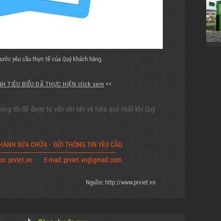
thước yêu cầu thực tế của Quý khách hàng.
<<
H TIÊU BIỂU ĐÃ THỰC HIỆN click xem
húng tôi để được tư vấn chi tiết và hiệu quả nhất khi Quý
 HÀNH SỬA CHỮA - GỬI THÔNG TIN YÊU CẦU
------------------------------------------------------------------------------
pe: prviet.vn - E-mail: prviet.vn@gmail.com
Nguồn: http://www.prviet.vn