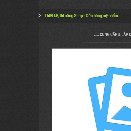
Thiết kế, thi công Shop - Cửa hàng mỹ phẩm.
…::: CUNG CẤP & LẮP 
------------------------------------------------------