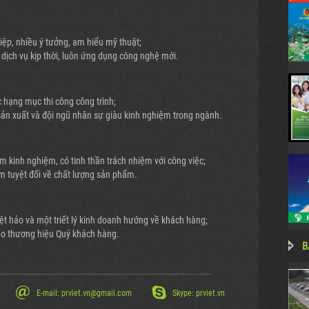
hiệp, nhiều ý tưởng, am hiểu mỹ thuật;
h, dịch vụ kịp thời, luôn ứng dụng công nghệ mới.
c hạng mục thi công công trình;
 sản xuất và đội ngũ nhân sự giàu kinh nghiệm trong ngành.
ăm kinh nghiệm, có tinh thần trách nhiệm với công việc;
 tuyệt đối về chất lượng sản phẩm.
uyệt hảo và một triết lý kinh doanh hướng về khách hàng;
ho thương hiệu Quý khách hàng.
B
------------------------------------------------------------------------------------------------------
E-mail: prviet.vn@gmail.com
Skype: prviet.vn