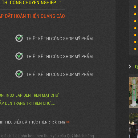
Ế - THI CÔNG CHUYÊN NGHIỆP :::...
-----------------------------------------------------------------------
ẮP ĐẶT HOÀN THIỆN QUẢNG CÁO
M
THIẾT KẾ THI CÔNG SHOP MỸ PHẨM
M
THIẾT KẾ THI CÔNG SHOP MỸ PHẨM
Q
M
THIẾT KẾ THI CÔNG SHOP MỸ PHẨM
ÔN, INOX LẮP ĐÈN TRÊN MẶT CHỮ
ẮP ĐÈN TRANG TRÍ TRÊN CHỮ,...
<<
H TIÊU BIỂU ĐÃ THỰC HIỆN click xem
 giá chi tiết, phù hợp theo theo yêu cầu Quý khách hàng.