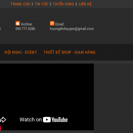
TRANG CHỦ
TIN TỨC
TUYỂN DỤNG
LIÊN HỆ
Hotline:
Email:
8
090.777.0280
truongdinhquyen@gmail.com
HỘI NGHỊ - EVENT
THIẾT KẾ SHOP - GIAN HÀNG
 CÁO
LẮP ĐẶT SÂN KHẤU | EVENT
SHOP CỬA HÀNG THỜI TRANG
LẮP DỰNG PHÔNG HỘI NGHỊ
SHOP CỬA HÀNG MỸ PHẨM
ĐÈN LED
THẢM TRẢI LỐI ĐI | EVENT
HỆ THỐNG QUÁN ĂN, UỐNG, CAFE
HÌNH LED
PHƯỚN, BANNER CHÀO MỪNG
GIAN HÀNG HỘI CHỢ, TRIỂN LÃM
HI CÔNG (LED)
BẢNG CHỈ DẪN | EVENT
HÌNH ẢNH THIẾT KẾ (BOOTH)
HÌNH ẢNH HỘI NGHỊ (EVENT)
HÌNH ẢNH THI CÔNG (BOOTH)