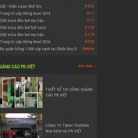
Cắt - khắc Laser khổ lớn
0:0:22
Trang trí cây thông Noel 2015
0:1:1
Chữ mica đèn led ma trận
0:1:1
Chữ mica đèn led full color
0:1:32
Chữ mica đèn led ma trận
0:1:10
Trang trí cây thông Noel 2016
0:0:30
Ra quân trồng 1.000 cây xanh tại Chiến khu D
Unknow
UẢNG CÁO PR.VIỆT
Xem thêm →
THIẾT KẾ THI CÔNG QUẢNG
CÁO PR VIỆT
CÔNG TY TNHH THƯƠNG
MẠI DỊCH VỤ PR VIỆT