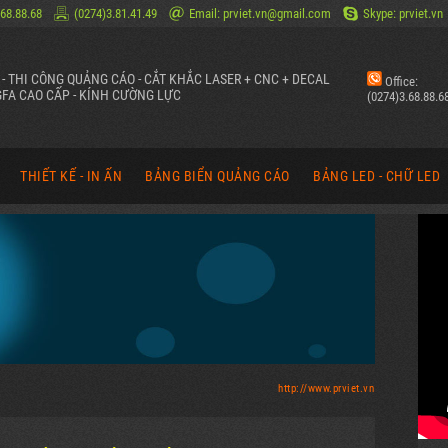
.68.88.68
(0274)3.81.41.49
Email: prviet.vn@gmail.com
Skype: prviet.vn
N - THI CÔNG QUẢNG CÁO - CẮT KHẮC LASER + CNC + DECAL
Office:
FA CAO CẤP - KÍNH CƯỜNG LỰC
(0274)3.68.88.6
THIẾT KẾ - IN ẤN
BẢNG BIỂN QUẢNG CÁO
BẢNG LED - CHỮ LED
O PR VIỆT
THIẾT KẾ IN ẤN QUẢNG CÁO
BẢNG HIỆU, HỘP ĐÈN QUẢNG CÁO
CHỮ ĐÈN LED QUẢNG
O PR VIỆT
BANNER, STANDEE, POSTER
MẶT DỰNG ALU, TẤM QUẢNG CÁO
BIỂU TƯỢNG ĐÈN LED
CÁO PR VIỆT
PHÔNG, BACKDROP, BACKGROUND
CHỮ NỔI MICA, ALUMIN, INOX, TÔN
BẢNG ĐÈN LED - HỘP 
T
LOGO, ẤN PHẨM VĂN PHÒNG
PANO QUẢNG CÁO, BIỂN CHỈ ĐƯỜNG
BẢNG ĐIỆN TỬ - MÀN 
TRANG TRÍ XE DIỄU HÀNH
HÌNH ẢNH THIẾT KẾ (QUẢNG CÁO)
HÌNH ẢNH THIẾT KẾ T
http://www.prviet.vn
HÌNH ẢNH THIẾT KẾ (DESIGN)
HÌNH ẢNH THI CÔNG (QUẢNG CÁO)