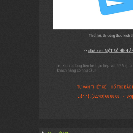
Thiết kế, thi công theo kích 
>>
click xem MỘT SỐ HÌNH ẢN
► Xin vui lòng liên hệ trực tiếp với RP Việt c
khách hàng có nhu cầu!
TƯ VẤN THIẾT KẾ - HỔ TRỢ BẢO
----------------------------------------------------------
Liên hệ: (02743) 68 88 68 - Sky