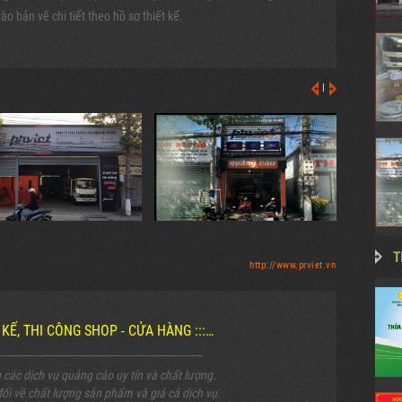
 bản vẽ chi tiết theo hồ sơ thiết kế.
|
T
http://www.prviet.vn
T KẾ, THI CÔNG SHOP - CỬA HÀNG :::…
----------------------------------------------------------------------------
ác dịch vụ quảng cáo uy tín và chất lượng.
ối về chất lượng sản phẩm và giá cả dịch vụ.