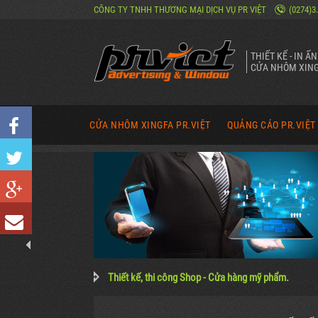
CÔNG TY TNHH THƯƠNG MẠI DỊCH VỤ PR VIỆT
(0274)3
THIẾT KẾ - IN Ấ
CỬA NHÔM XING
CỬA NHÔM XINGFA PR.VIỆT
QUẢNG CÁO PR.VIỆT
CỬA ĐI NHÔM XINGFA MỞ QUAY
NĂNG LỰC QUẢNG CÁ
CỬA ĐI NHÔM XINGFA TRƯỢT QUAY
SẢN PHẨM QUẢNG CÁ
CỬA ĐI NHÔM XINGFA MỞ LÙA
CÔNG TRÌNH QUẢNG 
CỬA ĐI NHÔM XINGFA XẾP TRƯỢT
HÌNH ẢNH VỀ PR VIỆ
HÌNH ẢNH CỬA NHÔM XINGFA
Thiết kế, thi công Shop - Cửa hàng mỹ phẩm.