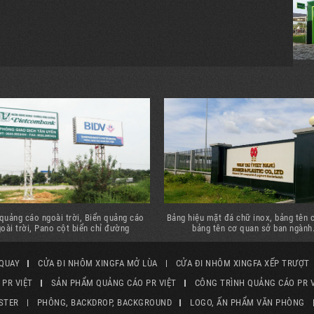
quảng cáo ngoài trời, Biển quảng cáo
Bảng hiệu mặt đá chữ inox, bảng tên c
oài trời, Pano cột biển chỉ đường
bảng tên cơ quan sở ban ngành
 QUAY
CỬA ĐI NHÔM XINGFA MỞ LÙA
CỬA ĐI NHÔM XINGFA XẾP TRƯỢT
PR VIỆT
SẢN PHẨM QUẢNG CÁO PR VIỆT
CÔNG TRÌNH QUẢNG CÁO PR V
STER
PHÔNG, BACKDROP, BACKGROUND
LOGO, ẤN PHẨM VĂN PHÒNG