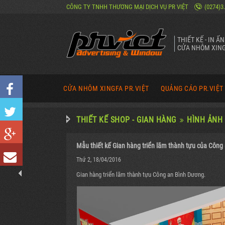
CÔNG TY TNHH THƯƠNG MẠI DỊCH VỤ PR VIỆT
(0274)3
THIẾT KẾ - IN Ấ
CỬA NHÔM XING
CỬA NHÔM XINGFA PR.VIỆT
QUẢNG CÁO PR.VIỆT
CỬA ĐI NHÔM XINGFA MỞ QUAY
NĂNG LỰC QUẢNG CÁ
THIẾT KẾ SHOP - GIAN HÀNG
HÌNH ẢNH 
CỬA ĐI NHÔM XINGFA TRƯỢT QUAY
SẢN PHẨM QUẢNG CÁ
Mẫu thiết kế Gian hàng triển lãm thành tựu của Công
CỬA ĐI NHÔM XINGFA MỞ LÙA
CÔNG TRÌNH QUẢNG 
Thứ 2, 18/04/2016
CỬA ĐI NHÔM XINGFA XẾP TRƯỢT
HÌNH ẢNH VỀ PR VIỆ
Gian hàng triển lãm thành tựu Công an Bình Dương.
HÌNH ẢNH CỬA NHÔM XINGFA