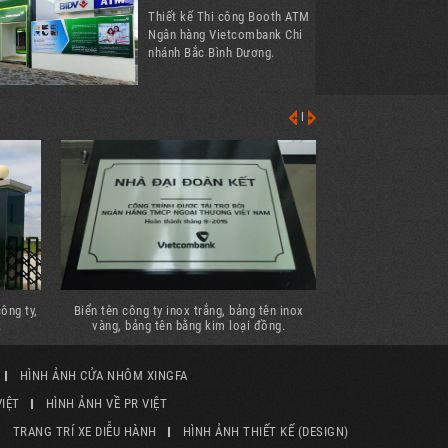
Thiết kế Thi công Booth ATM
Ngân hàng Vietcombank Chi
nhánh Bắc Bình Dương.
|
ông ty,
Biển tên công ty inox trắng, bảng tên inox
Thi công mặt dựn
.
vàng, bảng tên bằng kim loại đồng.
trong nhà, al
HÌNH ẢNH CỬA NHÔM XINGFA
IỆT
HÌNH ẢNH VỀ PR VIỆT
TRANG TRÍ XE DIỄU HÀNH
HÌNH ẢNH THIẾT KẾ (DESIGN)