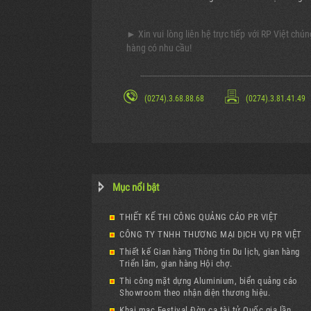
► Xin vui lòng liên hệ trực tiếp với RP Việt chún
hàng có nhu cầu!
----------------------------------------------------------------------------------
(0274).3.68.88.68
(0274).3.81.41.49
Mục nổi bật
THIẾT KẾ THI CÔNG QUẢNG CÁO PR VIỆT
CÔNG TY TNHH THƯƠNG MẠI DỊCH VỤ PR VIỆT
Thiết kế Gian hàng Thông tin Du lịch, gian hàng
Triển lãm, gian hàng Hội chợ.
Thi công mặt dựng Aluminium, biển quảng cáo
Showroom theo nhận diện thương hiệu.
Khai mạc Festival Đờn ca tài tử Quốc gia lần