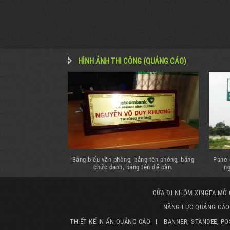
HÌNH ẢNH THI CÔNG (QUẢNG CÁO)
oại ngữ, Bảng tên
Bảng biểu văn phòng, bảng tên phòng, bảng
Pano 
g tên Trường học.
chức danh, bảng tên để bàn.
ng
CỬA ĐI NHÔM XINGFA MỞ
NĂNG LỰC QUẢNG CÁO 
THIẾT KẾ IN ẤN QUẢNG CÁO
BANNER, STANDEE, PO