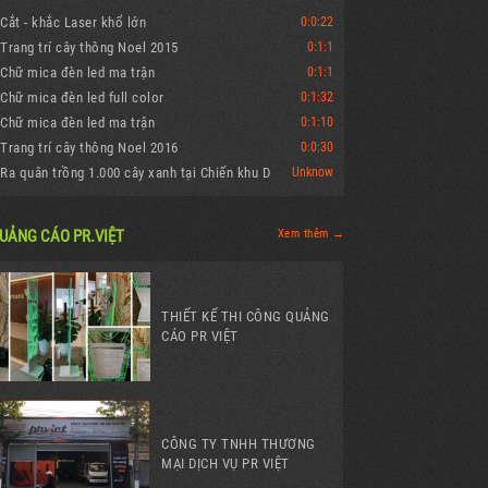
Cắt - khắc Laser khổ lớn
0:0:22
Trang trí cây thông Noel 2015
0:1:1
Chữ mica đèn led ma trận
0:1:1
Chữ mica đèn led full color
0:1:32
Chữ mica đèn led ma trận
0:1:10
Trang trí cây thông Noel 2016
0:0:30
Ra quân trồng 1.000 cây xanh tại Chiến khu D
Unknow
UẢNG CÁO PR.VIỆT
Xem thêm →
THIẾT KẾ THI CÔNG QUẢNG
CÁO PR VIỆT
CÔNG TY TNHH THƯƠNG
MẠI DỊCH VỤ PR VIỆT