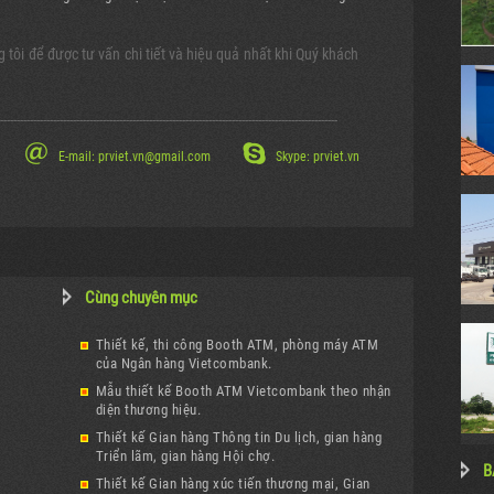
g tôi để được tư vấn chi tiết và hiệu quả nhất khi Quý khách
------------------------------------------------------------------------------------------------------
E-mail: prviet.vn@gmail.com
Skype: prviet.vn
Cùng chuyên mục
Thiết kế, thi công Booth ATM, phòng máy ATM
của Ngân hàng Vietcombank.
Mẫu thiết kế Booth ATM Vietcombank theo nhận
diện thương hiệu.
Thiết kế Gian hàng Thông tin Du lịch, gian hàng
Triển lãm, gian hàng Hội chợ.
B
Thiết kế Gian hàng xúc tiến thương mại, Gian