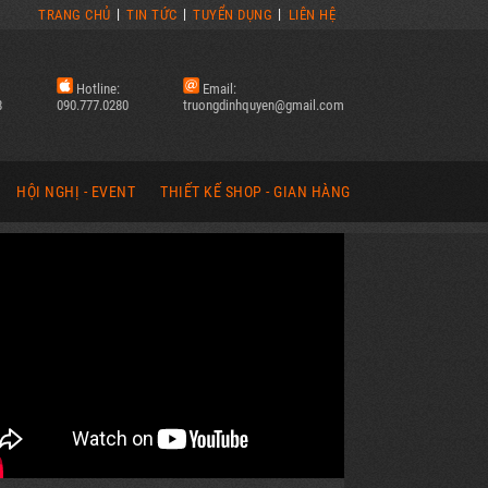
TRANG CHỦ
TIN TỨC
TUYỂN DỤNG
LIÊN HỆ
Hotline:
Email:
8
090.777.0280
truongdinhquyen@gmail.com
HỘI NGHỊ - EVENT
THIẾT KẾ SHOP - GIAN HÀNG
 CÁO
LẮP ĐẶT SÂN KHẤU | EVENT
SHOP CỬA HÀNG THỜI TRANG
LẮP DỰNG PHÔNG HỘI NGHỊ
SHOP CỬA HÀNG MỸ PHẨM
ĐÈN LED
THẢM TRẢI LỐI ĐI | EVENT
HỆ THỐNG QUÁN ĂN, UỐNG, CAFE
HÌNH LED
PHƯỚN, BANNER CHÀO MỪNG
GIAN HÀNG HỘI CHỢ, TRIỂN LÃM
HI CÔNG (LED)
BẢNG CHỈ DẪN | EVENT
HÌNH ẢNH THIẾT KẾ (BOOTH)
HÌNH ẢNH HỘI NGHỊ (EVENT)
HÌNH ẢNH THI CÔNG (BOOTH)